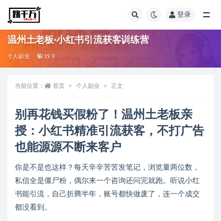
登录
全部
温州土老板·小红书引流获客训练营
个人副业
19.9
当前位置：
首页
个人副业
正文
别再花钱买假粉了！温州土老板亲
授：小红书精准引流获客，不打广告
也能源源不断来客户
你是不是也这样？每天辛辛苦苦发笔记，浏览量两位数，
私信全是僵尸粉，偶尔来一个咨询还问完就跑。听说小红
书能引流，自己折腾半年，账号都快做废了，连一个成交
都没看到。