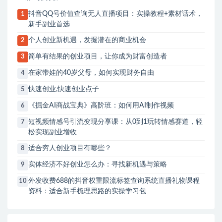
抖音QQ号价值查询无人直播项目：实操教程+素材话术，
1
新手副业首选
个人创业新机遇，发掘潜在的商业机会
2
简单有结果的创业项目，让你成为财富创造者
3
在家带娃的40岁父母，如何实现财务自由
4
快速创业,快速创业点子
5
《掘金AI商战宝典》高阶班：如何用AI制作视频
6
短视频情感号引流变现分享课：从0到1玩转情感赛道，轻
7
松实现副业增收
适合穷人创业项目有哪些？
8
实体经济不好创业怎么办：寻找新机遇与策略
9
外发收费688的抖音权重限流标签查询系统直播礼物课程
10
资料：适合新手梳理思路的实操学习包