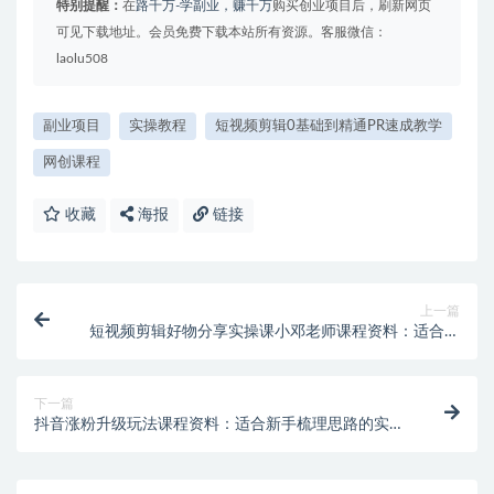
特别提醒：
在
路千万-学副业，赚千万
购买创业项目后，刷新网页
可见下载地址。会员免费下载本站所有资源。客服微信：
laolu508
副业项目
实操教程
短视频剪辑0基础到精通PR速成教学
网创课程
收藏
海报
链接
上一篇
短视频剪辑好物分享实操课小邓老师课程资料：适合新
手梳理思路的实操学习包
下一篇
抖音涨粉升级玩法课程资料：适合新手梳理思路的实操
学习包