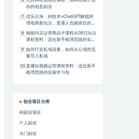
九哲AI绘画系统课程：用AI绘画开启
6
你的创意副业
优乐出海：AI技术+ChatGPT解锁跨
7
境电商新玩法，普通人也能抓住的AI
副业机会
独狼抖店运营商品卡课程从0到1玩法
8
课程资料：适合新手梳理思路的实操
学习包
如何打造私域流量，如何从公域把流
9
量导入私域
直播短视频运营课程资料：适合新手
10
梳理思路的实操学习包
创业项目分类
AI副业项目
个人副业
冷门副业