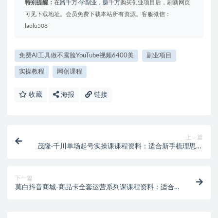
特别提醒：
在
路千万-学副业，赚千万
购买创业项目后，刷新网页
可见下载地址。会员免费下载本站所有资源。客服微信：
laolu508
免费AI工具做不露脸YouTube视频6400美
副业项目
实操教程
网创课程
收藏
海报
链接
上一篇
茂隆·千川单场起号实操课课程资料：适合新手梳理思路
的实操学习包
下一篇
莫白抖音商城-商品卡全套运营系列课课程资料：适合
新手梳理思路的实操学习包