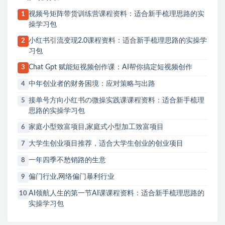
视频号矩阵带货训练营课程资料：适合新手梳理思路的实
1
操学习包
小红书引流变现2.0课程资料：适合新手梳理思路的实操学
2
习包
Chat Gpt 赋能短视频创作课：AI帮你搞定短视频创作
3
中年创业者的财务困境：应对策略与出路
4
接单号方向小红书の微操实践课课程资料：适合新手梳理
5
思路的实操学习包
家庭小型致富项目,家庭式小型加工致富项目
6
大学生创业项目推荐，适合大学生创业的创业项目
7
一年四季不愁销路的生意
8
偏门行业,网络偏门暴利行业
9
AI领航人生的第一节AI课课程资料：适合新手梳理思路的
10
实操学习包