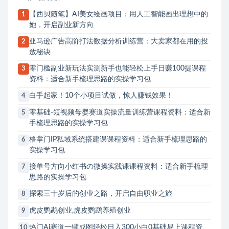
【西贝随笔】AI美女绘画项目：用人工智能画出理想中的
1
她，开启副业新方向
亚马逊广告高阶打法数据分析训练营：大卖家都在用的投
2
放秘诀
零门槛副业新玩法实测新手也能轻松上手日赚100提课程
3
资料：适合新手梳理思路的实操学习包
白手起家！10个小项目试做，惊人赚钱效果！
4
零基础-短视频母婴赛道实操流量训练营课程资料：适合新
5
手梳理思路的实操学习包
格掌门IP私域系统搭建课课程资料：适合新手梳理思路的
6
实操学习包
接单号方向小红书の微操实践课课程资料：适合新手梳理
7
思路的实操学习包
探索三十岁后的创业之路，开启自由职业之旅
8
虎皮鹦鹉创业,虎皮鹦鹉养殖创业
9
热门Ai赛道一键成图轻松日入300小白0基础易上课程资
10