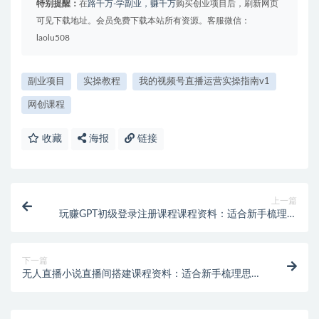
特别提醒：
在
路千万-学副业，赚千万
购买创业项目后，刷新网页
可见下载地址。会员免费下载本站所有资源。客服微信：
laolu508
副业项目
实操教程
我的视频号直播运营实操指南v1
网创课程
收藏
海报
链接
上一篇
玩赚GPT初级登录注册课程课程资料：适合新手梳理思
路的实操学习包
下一篇
无人直播小说直播间搭建课程资料：适合新手梳理思路
的实操学习包