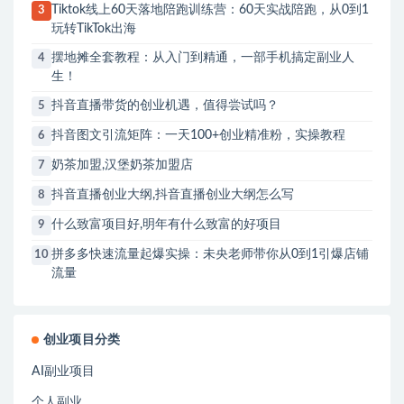
Tiktok线上60天落地陪跑训练营：60天实战陪跑，从0到1
3
玩转TikTok出海
摆地摊全套教程：从入门到精通，一部手机搞定副业人
4
生！
抖音直播带货的创业机遇，值得尝试吗？
5
抖音图文引流矩阵：一天100+创业精准粉，实操教程
6
奶茶加盟,汉堡奶茶加盟店
7
抖音直播创业大纲,抖音直播创业大纲怎么写
8
什么致富项目好,明年有什么致富的好项目
9
拼多多快速流量起爆实操：未央老师带你从0到1引爆店铺
10
流量
创业项目分类
AI副业项目
个人副业