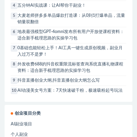
五分钟AI实战课：让AI帮你干副业！
4
大麦老师拼多多单品爆款打造课：从0到1打爆单品，流量
5
销量双翻倍
地表最强模型GPT-4omni发布所有用户开放使课程资料：
6
适合新手梳理思路的实操学习包
0基础也能轻松上手！AI工具一键生成原创视频，副业月
7
入过万不是梦！
外发收费688的抖音权重限流标签查询系统直播礼物课程
8
资料：适合新手梳理思路的实操学习包
抖音直播创业大纲,抖音直播创业大纲怎么写
9
AI动漫美女号方案：7天快速破千粉，极速吸粉起号玩法
10
创业项目分类
AI副业项目
个人副业