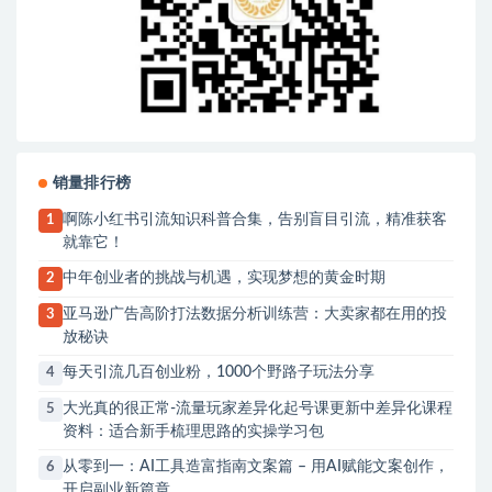
销量排行榜
啊陈小红书引流知识科普合集，告别盲目引流，精准获客
1
就靠它！
中年创业者的挑战与机遇，实现梦想的黄金时期
2
亚马逊广告高阶打法数据分析训练营：大卖家都在用的投
3
放秘诀
每天引流几百创业粉，1000个野路子玩法分享
4
大光真的很正常-流量玩家差异化起号课更新中差异化课程
5
资料：适合新手梳理思路的实操学习包
从零到一：AI工具造富指南文案篇 – 用AI赋能文案创作，
6
开启副业新篇章