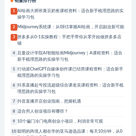
销量排行榜
AI绘画大师班黄豆奶爸课程资料：适合新手梳理思路的实
1
操学习包
Midjourney系统课：从0到1掌握AI绘画，开启副业新可能
2
拼多多从0-1实操教程：手把手带你从零开始做拼多多店
3
铺
且曼设计学院AI智能绘画Midjourney｜A课程资料：适合
4
新手梳理思路的实操学习包
行动派ChatGPT自媒体创作课已结营课程资料：适合新手
5
梳理思路的实操学习包
抖系直播起号投流超级综合课老吴课程资料：适合新手梳
6
理思路的实操学习包
抖音直播开店创业指南，把握机遇
7
适合穷人创业项目有哪些？
8
10个偏门冷门电商创业小项目，利润非常可观
9
聪明的跨境人都在学的亚马逊选品课：每天10分钟，从0
10