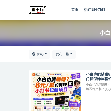
首页
热门副业项目
全部
小白
价格
发布日期
小白也能躺赚
门槛保姆课程
学习包
小白也能躺赚8元
姆课程资料：把项