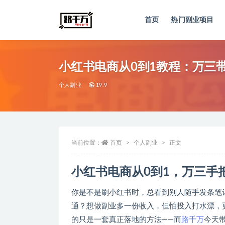
首页
热门副业项目
全部
小红书电商从0到1教程：万三
个人副业
19.9
当前位置：
首页
个人副业
正文
小红书电商从0到1，万三手
你是不是刷小红书时，总看到别人随手发条笔
通？想做副业多一份收入，但怕投入打水漂，
的只是一套真正落地的方法——而
路千万
今天带