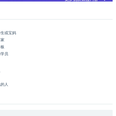
学生或宝妈
商家
老板
的学员
人
化的人