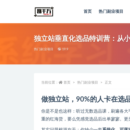
首页
热门副业项目
全部
独立站垂直化选品特训营：从
热门副业项目
19.9
当前位置：
首页
热门副业项目
正文
做独立站，90%的人卡在选
你是不是也这样：听过无数选品课，刷遍各大
重的红海货，要么凭感觉选品后出单寥寥。更
其实问题根源在于：你缺少一套
系统化、可落