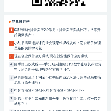
销量排行榜
0基础玩转抖音卖房2.0修龙：抖音卖房实战技巧，从零开
1
始卖爆房产！
小红书插画运营课商业变现思维课程资料：适合新手梳理
2
思路的实操学习包
现在创业做什么好赚钱,现在创业能做什么好赚钱
3
随手拍出仪式感——手机0基础拍摄剪辑教学张校长课程资
4
料：适合新手梳理思路的实操学习包
别再瞎投流了！淘宝小红书反向截流玩法，用单品精准搞
5
流量（原创课程）
抖音直播算不算创业,抖音直播算不算创业行业
6
啊陈小红书引流知识科普合集，告别盲目引流，精准获客
7
就靠它！