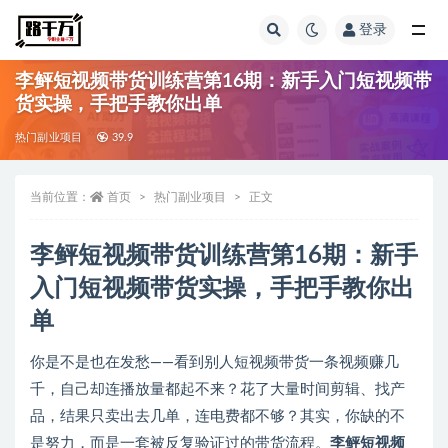
登录
全部
李鲆短视频带货训练营第16期：新手入门短视频带
货实操，手把手教你出单
热门副业项目
39.9
当前位置：
首页
热门副业项目
正文
李鲆短视频带货训练营第16期：新手
入门
短视频带货实操
，手把手教你出
单
你是不是也在发愁——看到别人短视频带货一条视频赚几
千，自己却连播放量都起不来？花了大量时间剪辑、找产
品，结果只卖出去几单，连电费都不够？其实，你缺的不
是努力，而是一套被反复验证过的带货流程。
李鲆短视频