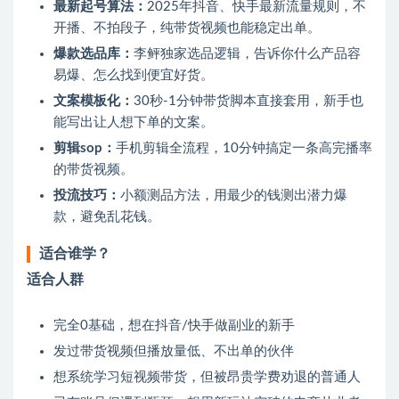
最新起号算法：
2025年抖音、快手最新流量规则，不
开播、不拍段子，纯带货视频也能稳定出单。
爆款选品库：
李鲆独家选品逻辑，告诉你什么产品容
易爆、怎么找到便宜好货。
文案模板化：
30秒-1分钟带货脚本直接套用，新手也
能写出让人想下单的文案。
剪辑sop：
手机剪辑全流程，10分钟搞定一条高完播率
的带货视频。
投流技巧：
小额测品方法，用最少的钱测出潜力爆
款，避免乱花钱。
适合谁学？
适合人群
完全0基础，想在抖音/快手做副业的新手
发过带货视频但播放量低、不出单的伙伴
想系统学习短视频带货，但被昂贵学费劝退的普通人