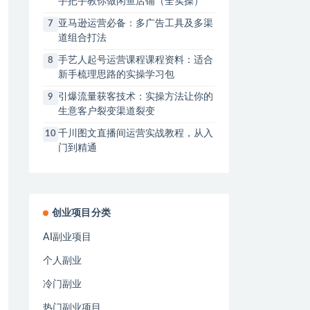
手把手教你做闲鱼店铺（全实操）
亚马逊运营必备：多广告工具及多渠
7
道组合打法
手艺人起号运营课程课程资料：适合
8
新手梳理思路的实操学习包
引爆流量获客技术：实操方法让你的
9
生意客户裂变渠道裂变
千川图文直播间运营实战教程，从入
10
门到精通
创业项目分类
AI副业项目
个人副业
冷门副业
热门副业项目